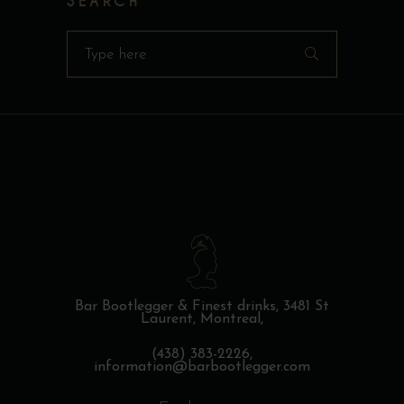
SEARCH
Search
for:
Bar Bootlegger & Finest drinks,
3481 St
Laurent, Montreal,
(438) 383-2226,
information@barbootlegger.com