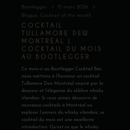
Bootlegger
15 mars 2026
Blogue
,
Cocktail of the month
COCKTAIL
TULLAMORE DEW
MONTRÉAL |
COCKTAIL DU MOIS
AU BOOTLEGGER
Ce mois-ci au Bootlegger Cocktail Bar,
nous mettons à l’honneur un cocktail
Tullamore Dew Montréal inspiré par la
douceur et l’élégance du célèbre whisky
irlandais. Si vous aimez découvrir de
nouveaux cocktails à Montréal ou
explorer l’univers du whisky irlandais, ce
cocktail du mois est une excellente
introduction. Qu’est-ce que le whisky