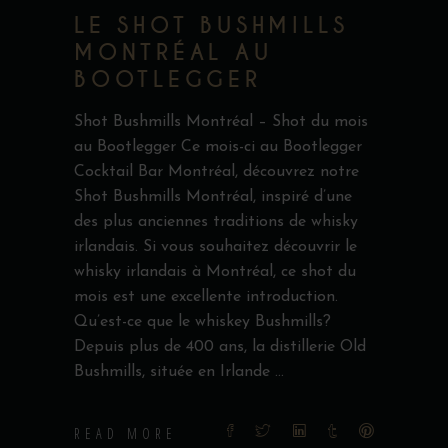
LE SHOT BUSHMILLS
MONTRÉAL AU
BOOTLEGGER
Shot Bushmills Montréal – Shot du mois
au Bootlegger Ce mois-ci au Bootlegger
Cocktail Bar Montréal, découvrez notre
Shot Bushmills Montréal, inspiré d’une
des plus anciennes traditions de whisky
irlandais. Si vous souhaitez découvrir le
whisky irlandais à Montréal, ce shot du
mois est une excellente introduction.
Qu’est-ce que le whiskey Bushmills?
Depuis plus de 400 ans, la distillerie Old
Bushmills, située en Irlande
READ MORE