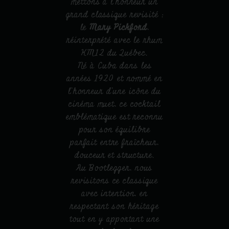
mettons à l’honneur un
grand classique revisité :
le
Mary Pickford
,
réinterprété avec le rhum
KM12 du Québec.
Né à Cuba dans les
années 1920 et nommé en
l’honneur d’une icône du
cinéma muet, ce cocktail
emblématique est reconnu
pour son équilibre
parfait entre fraîcheur,
douceur et structure.
Au Bootlegger, nous
revisitons ce classique
avec intention, en
respectant son héritage
tout en y apportant une