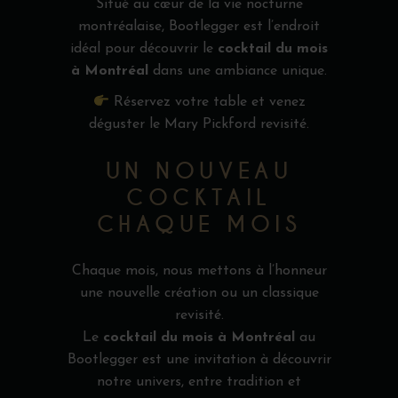
Situé au cœur de la vie nocturne
montréalaise, Bootlegger est l’endroit
idéal pour découvrir le
cocktail du mois
à Montréal
dans une ambiance unique.
Réservez votre table et venez
déguster le Mary Pickford revisité.
UN NOUVEAU
COCKTAIL
CHAQUE MOIS
Chaque mois, nous mettons à l’honneur
une nouvelle création ou un classique
revisité.
Le
cocktail du mois à Montréal
au
Bootlegger est une invitation à découvrir
notre univers, entre tradition et