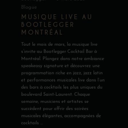
Blogue
MUSIQUE LIVE AU
BOOTLEGGER
MONTRÉAL
Tout le mois de mars, la musique live
s’invite au Bootlegger Cocktail Bar à
Montréal. Plongez dans notre ambiance
speakeasy signature et découvrez une
programmation riche en jazz, jazz latin
et performances musicales live dans l’un
des bars à cocktails les plus uniques du
boulevard Saint-Laurent. Chaque
semaine, musiciens et artistes se
succèdent pour offrir des soirées
musicales élégantes, accompagnées de
cocktails