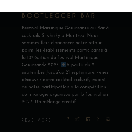
GOURMANDE
MONTRÉAL |
BOOTLEGGER BAR
Festival Martinique Gourmante au Bar à
cocktails & whisky à Montréal Nous
sommes fiers d’annoncer notre retour
parmi les établissements participants à
la 18ᵉ édition du festival Martinique
Gourmande 2025.
A partir du 9
septembre Jusqu’au 21 septembre, venez
découvrir notre cocktail exclusif, inspiré
de notre participation à la compétition
de mixologie organisée par le festival en
2023. Un mélange créatif
READ MORE