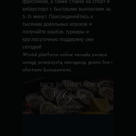
фриспинов, а также ставки на спорт и
киберспорт с быстрыми выплатами за
5–15 минут. Присоединяйтесь к
тысячам довольных игроков и
получайте кэшбэк, турниры и
круглосуточную поддержку уже
сегодня!
Wśród platform online
vavada
zwraca
uwagę przejrzystą nawigacją, grami live i
ofertami bonusowymi.