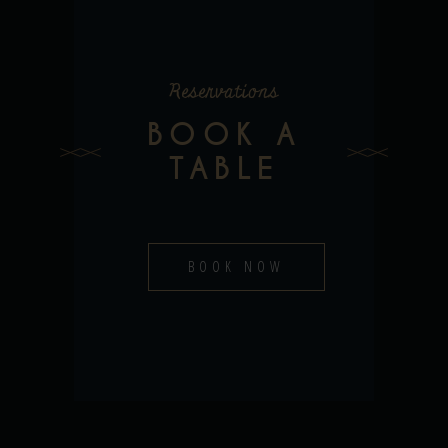
Reservations
BOOK A
TABLE
BOOK NOW