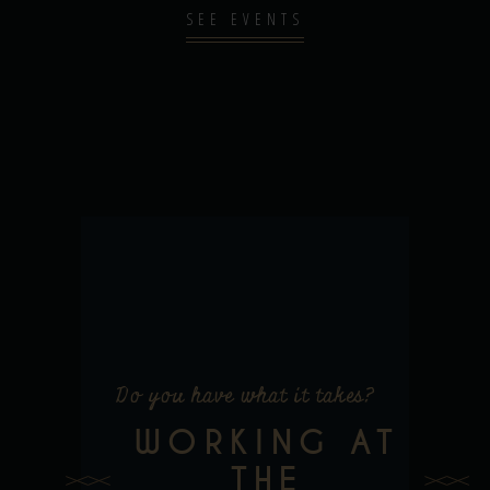
SEE EVENTS
Do you have what it takes?
WORKING AT
THE