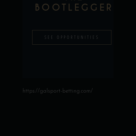
BOOTLEGGER
SEE OPPORTUNITIES
https://galsport-betting.com/