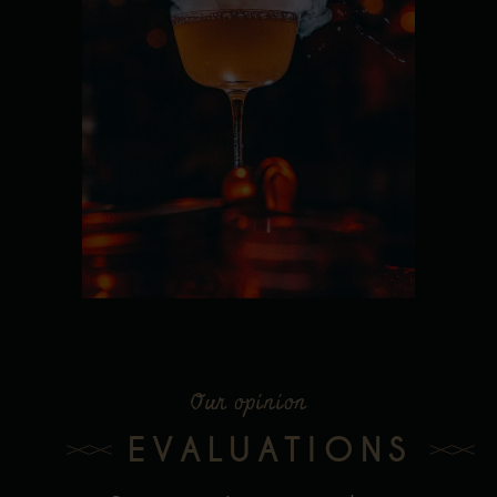
Our opinion
EVALUATIONS