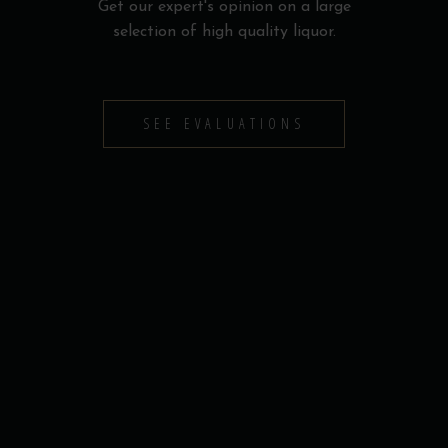
Get our expert's opinion on a large
selection of high quality liquor.
SEE EVALUATIONS