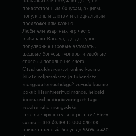
пользователи получают доступ к
приветственным бонусам, акциям,
популярным слотам и специальным
предложениям казино.
Любители азартных игр часто
выбирают
Вавада
, где доступны
популярные игровые автоматы,
щедрые бонусы, турниры и удобные
способы пополнения счета.
Otsid usaldusväärset online-kasiino
kiirete väljamaksete ja tuhandete
mänguautomaatidega?
vavada kasiino
pakub litsentseeritud mänge, heldeid
boonuseid ja ööpäevaringset tuge
reaalse raha mängudeks.
Готовы к крупным выигрышам?
Pinco
casino
— это более 15 000 слотов,
приветственный бонус до 580% и 480