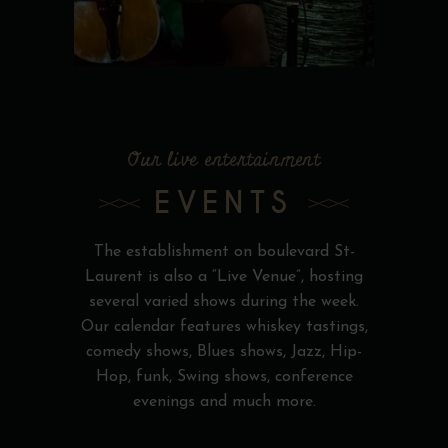
Our live entertainment
EVENTS
The establishment on boulevard St-
Laurent is also a “Live Venue”, hosting
several varied shows during the week.
Our calendar features whiskey tastings,
comedy shows, Blues shows, Jazz, Hip-
Hop, funk, Swing shows, conference
evenings and much more.