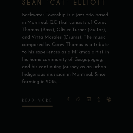
SEAN `CAT` ELLIOTT
Backwater Township is a jazz trio based
in Montreal, QC that consists of Corey
Thomas (Bass), Olivier Turner (Guitar),
and Vitta Morales (Drums). The music
composed by Corey Thomas is a tribute
to his experiences as a Mi'kmaq artist in
his home community of Gesgapegiag,
and his continuing journey as an urban
Indigenous musician in Montreal. Since
forming in 2018,
READ MORE