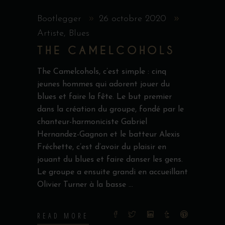
Bootlegger
26 octobre 2020
Artiste
,
Blues
THE CAMELCOHOLS
The Camelcohols, c’est simple : cinq
jeunes hommes qui adorent jouer du
blues et faire la fête. Le but premier
dans la création du groupe, fondé par le
chanteur-harmoniciste Gabriel
Hernandez-Gagnon et le batteur Alexis
Fréchette, c’est d’avoir du plaisir en
jouant du blues et faire danser les gens.
Le groupe a ensuite grandi en accueillant
Olivier Turner à la basse
READ MORE