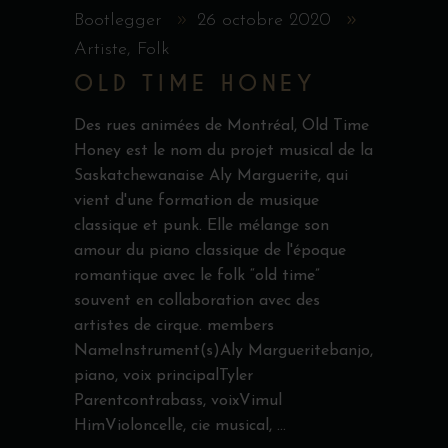
Bootlegger
26 octobre 2020
Artiste
,
Folk
OLD TIME HONEY
Des rues animées de Montréal, Old Time
Honey est le nom du projet musical de la
Saskatchewanaise Aly Marguerite, qui
vient d'une formation de musique
classique et punk. Elle mélange son
amour du piano classique de l'époque
romantique avec le folk “old time”
souvent en collaboration avec des
artistes de cirque. members
NameInstrument(s)Aly Margueritebanjo,
piano, voix principalTyler
Parentcontrabass, voixVimul
HimVioloncelle, cie musical,