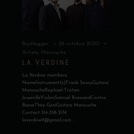
Bootlegger
26 octobre 2020
Artiste
,
Manouche
LA VERDINE
La Verdine members
NameInstrument(s)Frank SoucyGuitare
ManoucheRaphael-Tristan
JouavilleViolonSamuel BrassardContre-
BasseThéo GjiniGuitare Manouche
Contact 514-358-5174
laverdine9@gmail.com