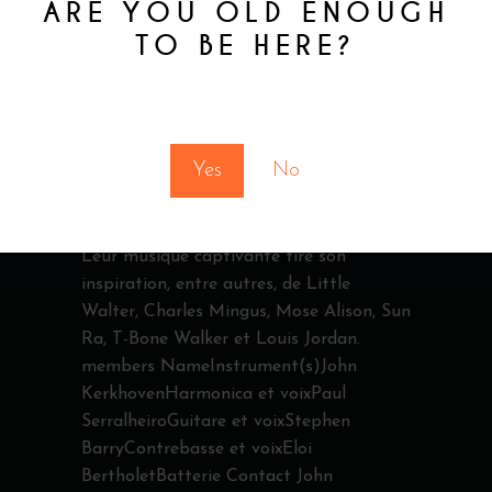
ARE YOU OLD ENOUGH
TO BE HERE?
Bootlegger
26 octobre 2020
You must be at least 18 to enter this site
Artiste
,
Blues
MOJO VIPERS
Yes
No
Le quatuor Mojo Vipers est à la fois un
band de blues et un ensemble de jazz.
Leur musique captivante tire son
inspiration, entre autres, de Little
Walter, Charles Mingus, Mose Alison, Sun
Ra, T-Bone Walker et Louis Jordan.
members NameInstrument(s)John
KerkhovenHarmonica et voixPaul
SerralheiroGuitare et voixStephen
BarryContrebasse et voixEloi
BertholetBatterie Contact John