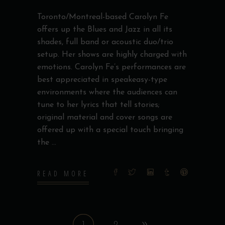
Toronto/Montreal-based Carolyn Fe
offers up the Blues and Jazz in all its
shades, full band or acoustic duo/trio
setup. Her shows are highly charged with
emotions. Carolyn Fe’s performances are
best appreciated in speakeasy-type
environments where the audiences can
tune to her lyrics that tell stories;
original material and cover songs are
offered up with a special touch bringing
the
READ MORE