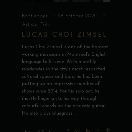
Bootlegger
26 octobre 2020
Artiste
,
Folk
LUCAS CHOI ZIMBEL
Lucas Choi Zimbel is one of the hardest
working musicians in Montreal's English
language folk scene. With monthly
residencies in the city's most respected
cultural spaces and bars, he has been
putting up an impressive number of
shows since 2014. For his solo act, he
mostly finger-picks his way through
colourful chords on the acoustic guitar.
He also plays bluegrass,
READ MORE