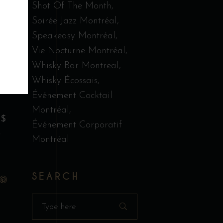
Shot Of The Month
Soirée Jazz Montréal
Speakeasy Montréal
Vie Nocturne Montréal
Whisky Bar Montreal
Whisky Écossais
Événement Cocktail
Montréal
1$
Événement Corporatif
e
Montréal
SEARCH
Search
for: