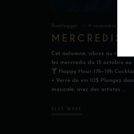
Bootlegger
4 novembre 2025
MERCREDIS 
Cet automne, vibrez au rythme 
les mercredis du 15 octobre au
🍸 Happy Hour 17h–19h Cocktails
• Verre de vin 10$ Plongez dans
musicale, avec des artistes
READ MORE