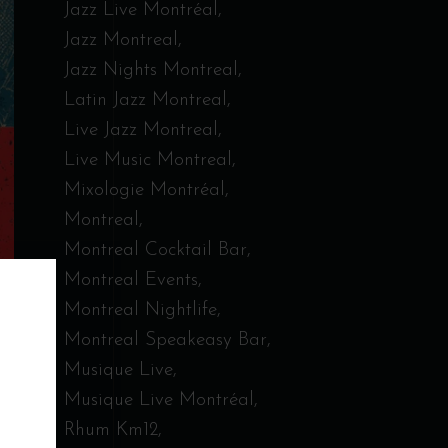
Jazz Live Montréal
Jazz Montreal
Jazz Nights Montreal
Latin Jazz Montreal
Live Jazz Montreal
Live Music Montreal
Mixologie Montréal
Montreal
Montreal Cocktail Bar
Montreal Events
Montreal Nightlife
Montreal Speakeasy Bar
Musique Live
Musique Live Montréal
Rhum Km12