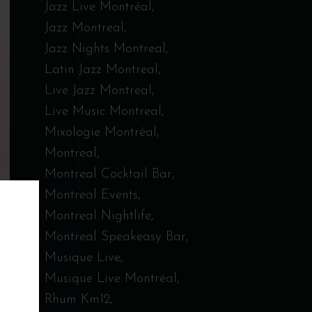
Jazz Live Montréal
Jazz Montreal
Jazz Nights Montreal
Latin Jazz Montreal
Live Jazz Montreal
Live Music Montreal
Mixologie Montréal
Montreal
Montreal Cocktail Bar
Montreal Events
Montreal Nightlife
Montreal Speakeasy Bar
Musique Live
Musique Live Montréal
Rhum Km12