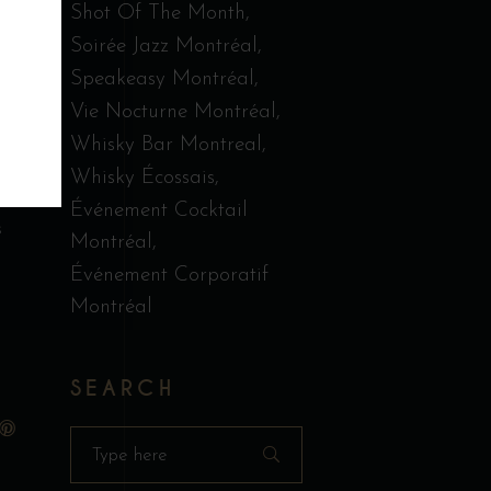
Shot Of The Month
Soirée Jazz Montréal
Speakeasy Montréal
Vie Nocturne Montréal
Whisky Bar Montreal
Whisky Écossais
Événement Cocktail
s
Montréal
Événement Corporatif
Montréal
SEARCH
Search
for: