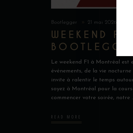
Bootlegger
21 mai 2026
Bl
WEEKEND F1
BOOTLEGGE
Le weekend F1 à Montréal est en
événements, de la vie nocturne 
invite à ralentir le temps auto
soyez à Montréal pour la cours
commencer votre soirée, notre
READ MORE