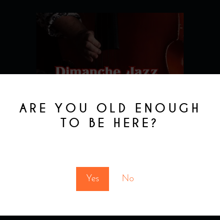
ARE YOU OLD ENOUGH
TO BE HERE?
You must be at least 18 to enter this site
Yes
No
Bootlegger
4 septembre 2025
Jazz
,
Nouvelles du Bootlegger
cocktail bar Montreal