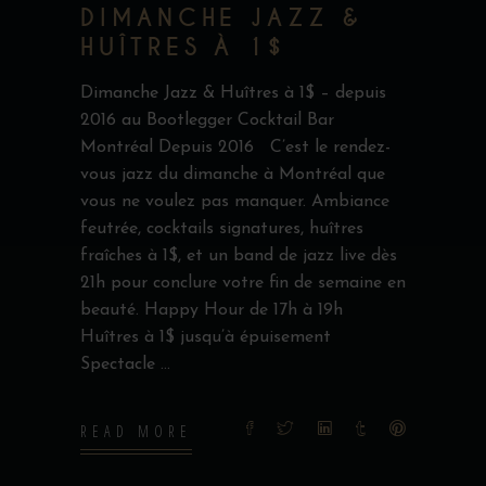
DIMANCHE JAZZ &
HUÎTRES À 1$
Dimanche Jazz & Huîtres à 1$ – depuis
2016 au Bootlegger Cocktail Bar
Montréal Depuis 2016 C’est le rendez-
vous jazz du dimanche à Montréal que
vous ne voulez pas manquer. Ambiance
feutrée, cocktails signatures, huîtres
fraîches à 1$, et un band de jazz live dès
21h pour conclure votre fin de semaine en
beauté. Happy Hour de 17h à 19h
Huîtres à 1$ jusqu’à épuisement
Spectacle
READ MORE