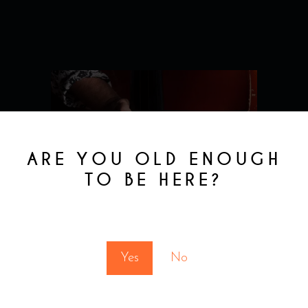
ARE YOU OLD ENOUGH
TO BE HERE?
You must be at least 18 to enter this site
Yes
No