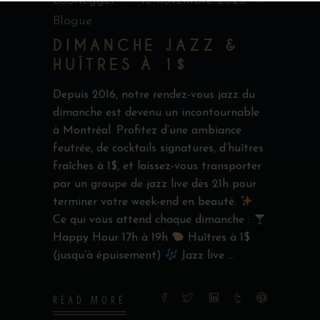
Bootlegger
18 novembre 2025
Blogue
DIMANCHE JAZZ &
HUÎTRES À 1$
Depuis 2016, notre rendez-vous jazz du
dimanche est devenu un incontournable
à Montréal. Profitez d’une ambiance
feutrée, de cocktails signatures, d’huîtres
fraîches à 1$, et laissez-vous transporter
par un groupe de jazz live dès 21h pour
terminer votre week-end en beauté.
Ce qui vous attend chaque dimanche :
Happy Hour 17h à 19h
Huîtres à 1$
(jusqu’à épuisement)
Jazz live
READ MORE