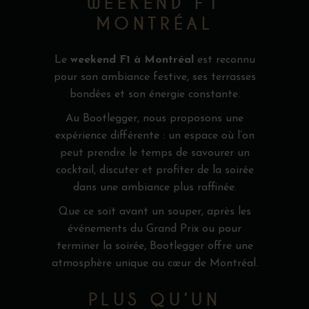
WEEKEND F1
MONTRÉAL
Le
weekend F1 à Montréal
est reconnu
pour son ambiance festive, ses terrasses
bondées et son énergie constante.
Au Bootlegger, nous proposons une
expérience différente : un espace où l’on
peut prendre le temps de savourer un
cocktail, discuter et profiter de la soirée
dans une ambiance plus raffinée.
Que ce soit avant un souper, après les
événements du Grand Prix ou pour
terminer la soirée, Bootlegger offre une
atmosphère unique au cœur de Montréal.
PLUS QU’UN