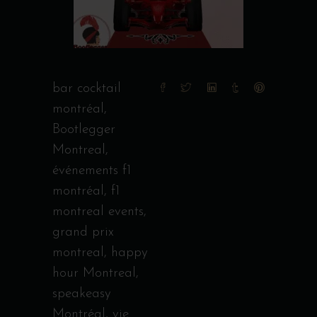
bar cocktail
montréal
,
Bootlegger
Montreal
,
événements f1
montréal
,
f1
montreal events
,
grand prix
montreal
,
happy
hour Montreal
,
speakeasy
Montréal
,
vie