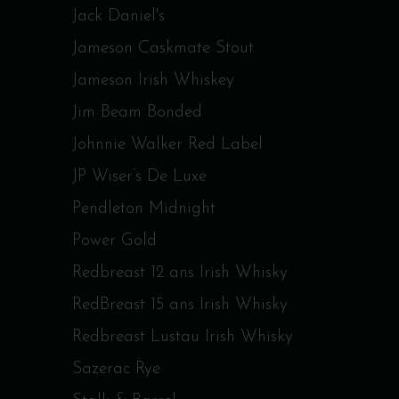
Jack Daniel's
Jameson Caskmate Stout
Jameson Irish Whiskey
Jim Beam Bonded
Johnnie Walker Red Label
JP Wiser’s De Luxe
Pendleton Midnight
Power Gold
Redbreast 12 ans Irish Whisky
RedBreast 15 ans Irish Whisky
Redbreast Lustau Irish Whisky
Sazerac Rye