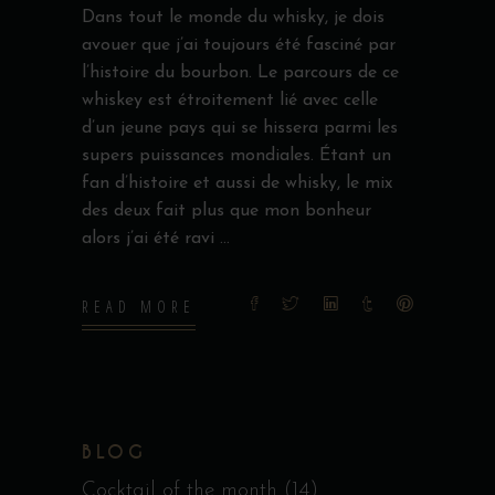
Dans tout le monde du whisky, je dois
avouer que j’ai toujours été fasciné par
l’histoire du bourbon. Le parcours de ce
whiskey est étroitement lié avec celle
d’un jeune pays qui se hissera parmi les
supers puissances mondiales. Étant un
fan d’histoire et aussi de whisky, le mix
des deux fait plus que mon bonheur
alors j’ai été ravi
READ MORE
BLOG
Cocktail of the month
(14)