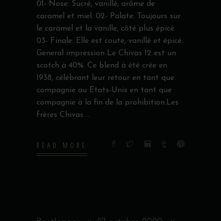
01- Nose: Sucré, vanillé, arôme de
caramel et miel. 02- Palate: Toujours sur
le caramel et la vanille, côté plus épicé.
03- Finale: Elle est coute, vanillé et épicé.
General impression Le Chivas 12 est un
scotch à 40%. Ce blend à été crée en
1938, célébrant leur retour en tant que
compagnie au États-Unis en tant que
compagnie à la fin de la prohibition.Les
frères Chivas
READ MORE