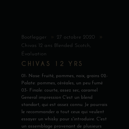
Bootlegger
27 octobre 2020
Chivas 12 ans Blended Scotch
,
Évaluation
CHIVAS 12 YRS
01- Nose: fruité, pommes, noix, grains 02-
Palate: pommes, céréales, un peu fumé
03- Finale: courte, assez sec, caramel
General impression C'est un blend
standart, qui est assez connu. Je pourrais
le recommander a tout ceux qui veulent
essayer un whisky pour s'introduire. C'est
un assemblage provenant de plusieurs