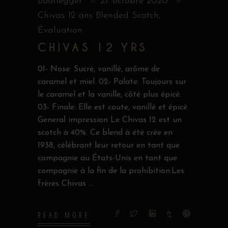
Bootlegger
27 octobre 2020
Chivas 12 ans Blended Scotch
,
Évaluation
CHIVAS 12 YRS
01- Nose: Sucré, vanillé, arôme de
caramel et miel. 02- Palate: Toujours sur
le caramel et la vanille, côté plus épicé.
03- Finale: Elle est coute, vanillé et épicé.
General impression Le Chivas 12 est un
scotch à 40%. Ce blend à été crée en
1938, célébrant leur retour en tant que
compagnie au États-Unis en tant que
compagnie à la fin de la prohibition.Les
frères Chivas
READ MORE