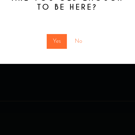
TO BE HERE?
ARTICLE
You must be at least 18 to enter this site
Yes
No