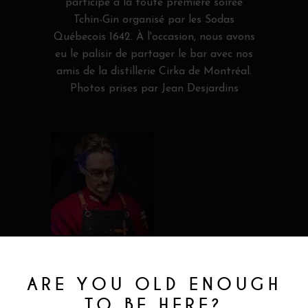
participé à la toute première soirée
Tchin-Gin organisé par les Sodas
Québecois 1642. À l'occasion, nous avons
eu le palisir de partager le bar avec nos
amis de la distillerie Cirka de Montréal.
Photos prises par Jean Desjardins
ARE YOU OLD ENOUGH
TO BE HERE?