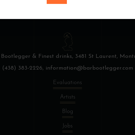
 Bootlegger & Finest drinks,
3481 St Laurent, Montr
(438) 383-2226,
information@barbootlegger.com
Evaluations
Artists
Blog
Jobs