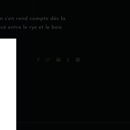
n s’en rend compte dès la
entre le rye et le bois.