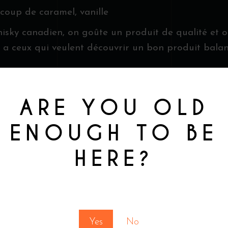
coup de caramel, vanille
isky canadien, on goûte un produit de qualité et o
ceux qui veulent découvrir un bon produit balancé 
ARE YOU OLD
ENOUGH TO BE
HERE?
You must be at least 18 to enter this site
Yes
No