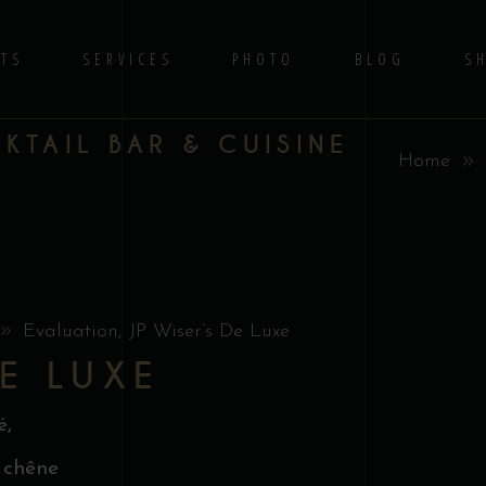
TS
SERVICES
PHOTO
BLOG
S
TAIL BAR & CUISINE
Home
Evaluation
,
JP Wiser’s De Luxe
DE LUXE
é,
, chêne