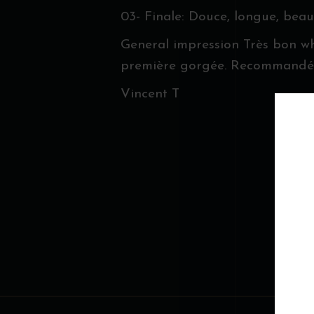
03- Finale: Douce, longue, beau
General impression Très bon wh
première gorgée. Recommandé a 
Vincent T