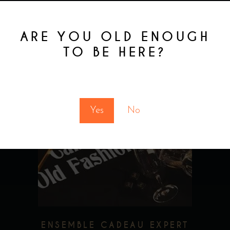
$
74.73
ARE YOU OLD ENOUGH
TO BE HERE?
You must be at least 18 to enter this site
Yes
No
ENSEMBLE CADEAU EXPERT