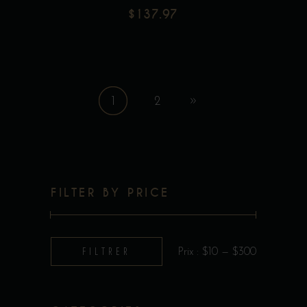
$
137.97
1
2
FILTER BY PRICE
Prix
Prix
FILTRER
Prix :
$10
—
$300
min
max