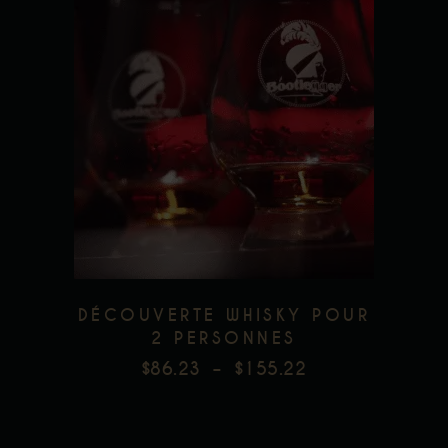
Ce
produit
a
plusieurs
variations.
Les
options
peuvent
être
choisies
DÉCOUVERTE WHISKY POUR
sur
2 PERSONNES
la
$
86.23
–
$
155.22
page
PLAGE
du
DE
produit
PRIX :