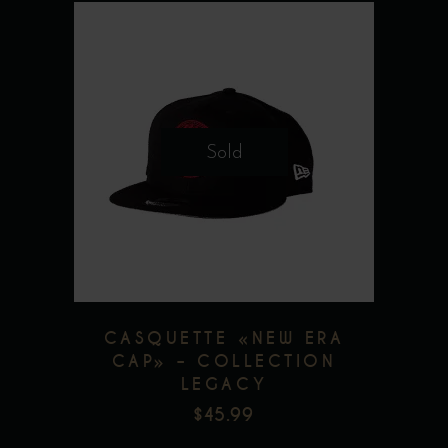
Sold
CASQUETTE «NEW ERA
CAP» – COLLECTION
LEGACY
$
45.99