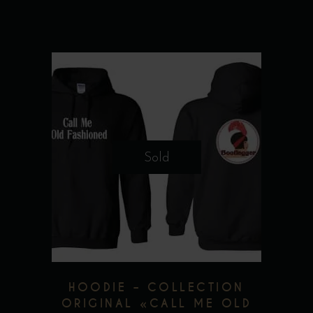
du
produit
Ce
produit
a
plusieurs
Sold
variations.
Les
options
peuvent
être
choisies
HOODIE – COLLECTION
sur
ORIGINAL «CALL ME OLD
la