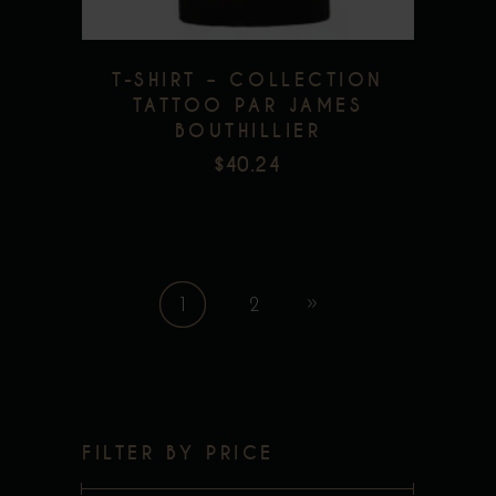
être
choisies
sur
T-SHIRT – COLLECTION
TATTOO PAR JAMES
la
BOUTHILLIER
page
$
40.24
du
produit
1
2
FILTER BY PRICE