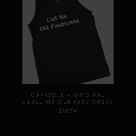
Ce
produit
a
plusieurs
variations.
Les
options
peuvent
être
choisies
CAMISOLE – ORIGINAL
sur
«CALL ME OLD FASHIONED»
la
$
28.74
page
du
produit