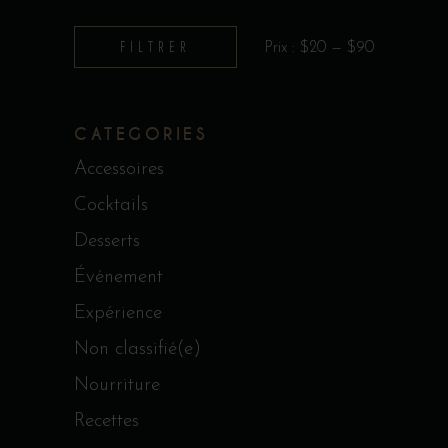
Prix
Prix
FILTRER
Prix :
$20
—
$90
min
max
CATEGORIES
Accessoires
Cocktails
Desserts
Événement
Expérience
Non classifié(e)
Nourriture
Recettes