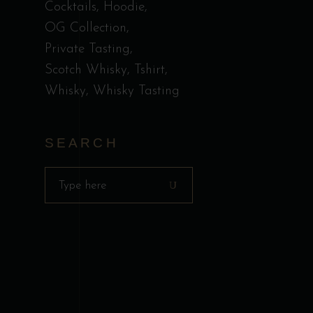
Cocktails
Hoodie
OG Collection
Private Tasting
Scotch Whisky
Tshirt
Whisky
Whisky Tasting
SEARCH
Search
for: