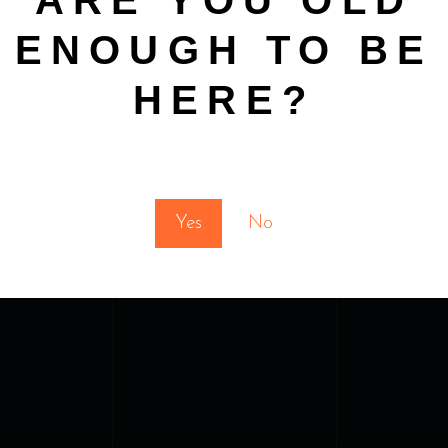
ARE YOU OLD
COLLECTIONNEUR
ENOUGH TO BE
HERE?
You must be at least 18 to enter this site
Yes
No