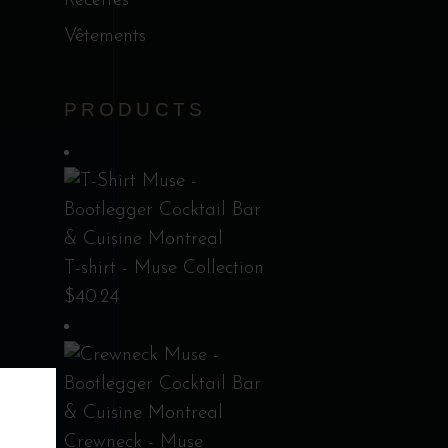
Recettes
Vêtements
PRODUCTS
T-shirt - Muse Collection
$
40.24
Crewneck - Muse