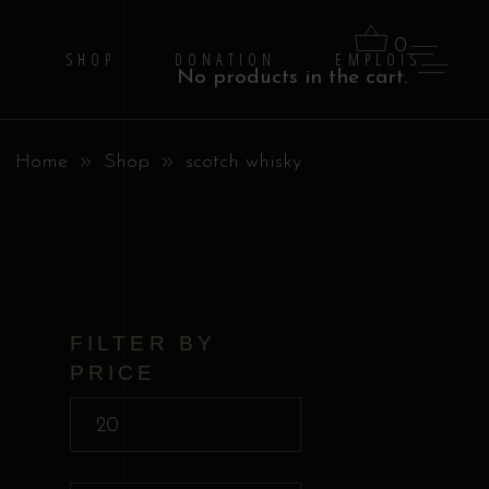
0
G
SHOP
DONATION
EMPLOIS
No products in the cart.
Home
Shop
scotch whisky
FILTER BY
PRICE
Prix
min