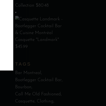
Collection
$
80.48
Casquette "Landmark''
$
45.99
TAGS
Bar Montreal
Bootlegger Cocktail Bar
Bourbon
Call Me Old Fashioned
Casquette
Clothing