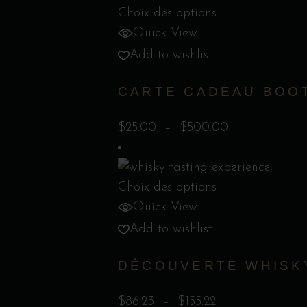
Ce
Choix des options
produit
Quick View
a
Add to wishlist
plusieurs
CARTE CADEAU BOO
variations.
Les
Plage
$
25.00
–
$
500.00
options
de
peuvent
prix :
être
Ce
$25.00
Choix des options
choisies
produit
à
Quick View
sur
a
$500.00
Add to wishlist
la
plusieurs
page
DÉCOUVERTE WHISK
variations.
du
Les
produit
Plage
$
86.23
–
$
155.22
options