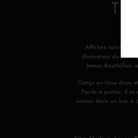
TA
Affichez votre passi
illustration du class
James Bouthillier, 
Conçu en tissu doux et
Facile à porter, il s
sorties dans un bar à co