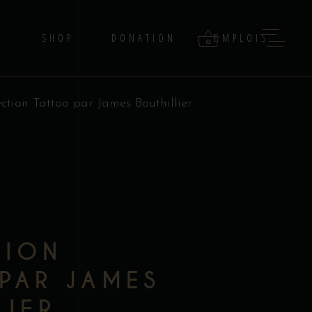
G
SHOP
DONATION
EMPLOIS
0
ection Tattoo par James Bouthillier
products in the cart.
–
TION
PAR JAMES
LIER