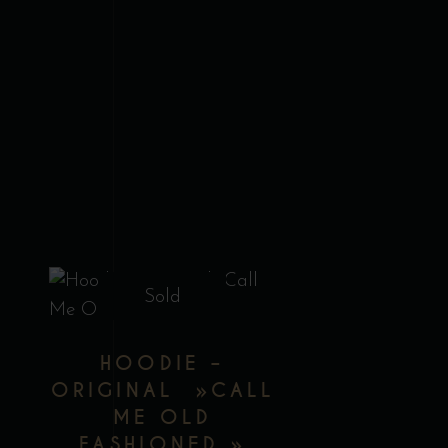
Sold
e
Ce
roduit
produit
HOODIE –
a
ORIGINAL »CALL
lusieurs
plusieurs
ME OLD
ariations.
variations.
FASHIONED »