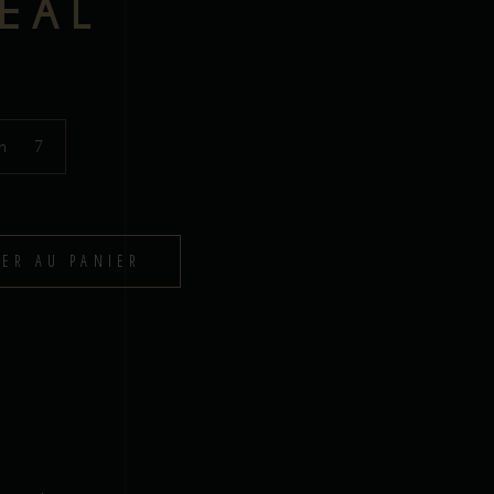
ÉAL
n
TER AU PANIER