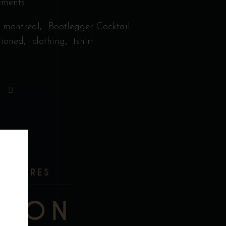
ements
,
 montreal
Bootlegger Cocktail
,
,
hioned
clothing
tshirt
ENTAIRES
TION