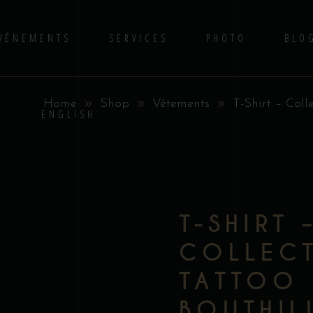
VÉNEMENTS
SERVICES
PHOTO
BLO
Home
Shop
Vêtements
T-Shirt – Coll
No 
S
ENGLISH
T-SHIRT 
COLLEC
TATTOO 
BOUTHIL