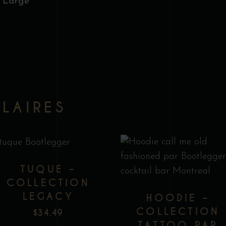
 Large
ILAIRES
C
TUQUE –
p
COLLECTION
a
LEGACY
HOODIE –
p
COLLECTION
$
34.49
.
v
TATTOO PAR