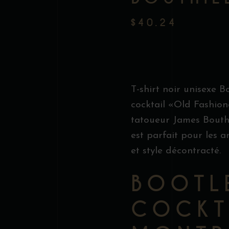
$
40.24
T-shirt noir unisexe B
cocktail «Old Fashion
tatoueur James Bouthil
est parfait pour les a
et style décontracté.
BOOTL
COCKT