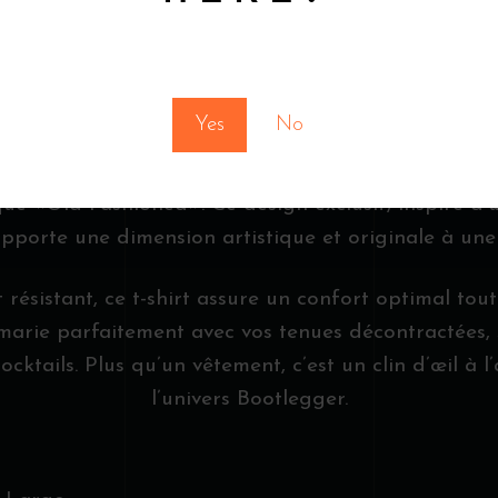
TTOO PAR JA
You must be at least 18 to enter this site
BOUTHILLIER
Yes
No
on pour les cocktails avec le t-shirt noir unisexe B
ique «Old Fashioned». Ce design exclusif, inspiré d
apporte une dimension artistique et originale à une
 résistant, ce t-shirt assure un confort optimal tout
e marie parfaitement avec vos tenues décontractées,
cktails. Plus qu’un vêtement, c’est un clin d’œil à l
l’univers Bootlegger.