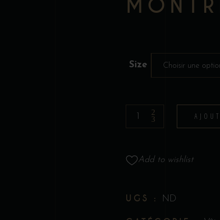
MONTR
Size
Choisir une optio
T-
AJOU
Shirt
-
Collection
Add to wishlist
Tattoo
par
James
UGS :
ND
Bouthillier