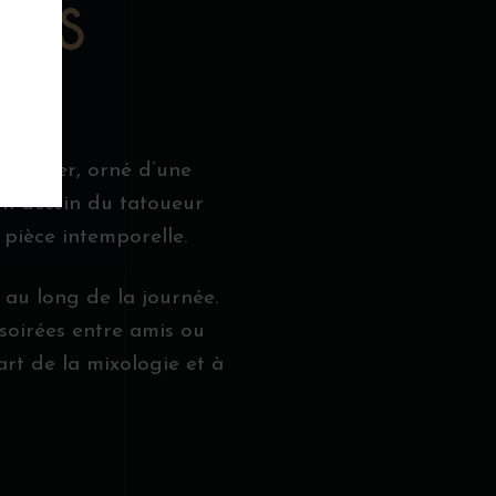
MES
ootlegger, orné d’une
’un dessin du tatoueur
 pièce intemporelle.
 au long de la journée.
 soirées entre amis ou
’art de la mixologie et à