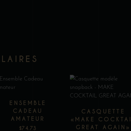
ILAIRES
ENSEMBLE
CADEAU
CASQUETTE
AMATEUR
«MAKE COCKTA
.
GREAT AGAIN»
$
74.73