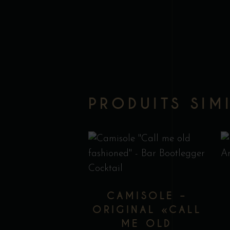
PRODUITS SIM
Ce
produit
a
CAMISOLE –
plusieurs
ORIGINAL «CALL
variations
ME OLD
Les