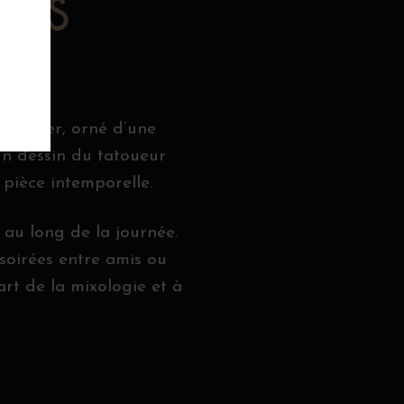
MES
ootlegger, orné d’une
’un dessin du tatoueur
 pièce intemporelle.
 au long de la journée.
 soirées entre amis ou
’art de la mixologie et à