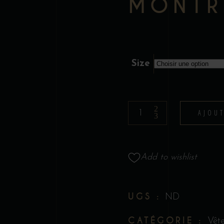
MONTR
Size
T-
AJOU
Shirt
-
Collection
Add to wishlist
Tattoo
par
James
UGS :
ND
Bouthillier
CATÉGORIE :
Vêt