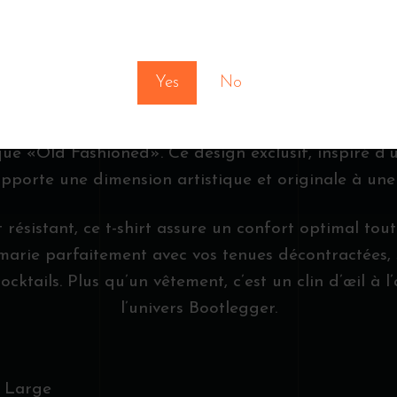
TTOO PAR JA
You must be at least 18 to enter this site
BOUTHILLIER
Yes
No
on pour les cocktails avec le t-shirt noir unisexe B
ique «Old Fashioned». Ce design exclusif, inspiré d
apporte une dimension artistique et originale à une
 résistant, ce t-shirt assure un confort optimal tout
e marie parfaitement avec vos tenues décontractées,
cktails. Plus qu’un vêtement, c’est un clin d’œil à l
l’univers Bootlegger.
 Large