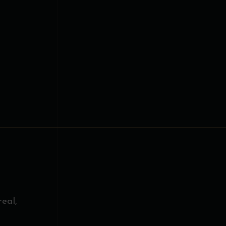
Add to wishlist
eal,