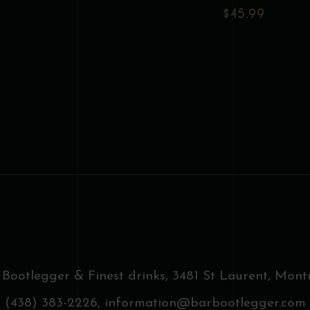
Add to wishlist
Add to wishlist
$
45.99
 Bootlegger & Finest drinks,
3481 St Laurent, Montr
(438) 383-2226,
information@barbootlegger.com