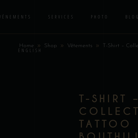
VÉNEMENTS
SERVICES
PHOTO
BLO
Home
Shop
Vêtements
T-Shirt – Coll
No 
S
ENGLISH
T-SHIRT 
COLLEC
TATTOO 
BOUTHIL