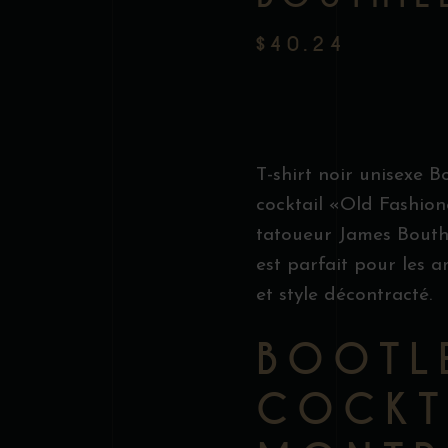
$
40.24
T-shirt noir unisexe B
cocktail «Old Fashion
tatoueur James Bouthil
est parfait pour les a
et style décontracté.
BOOTL
COCKT