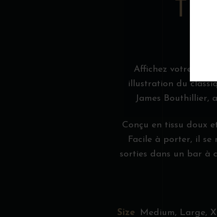
TA
Affichez votre passi
illustration du class
James Bouthillier, 
Conçu en tissu doux et
Facile à porter, il s
sorties dans un bar à co
Size
Medium, Large, X