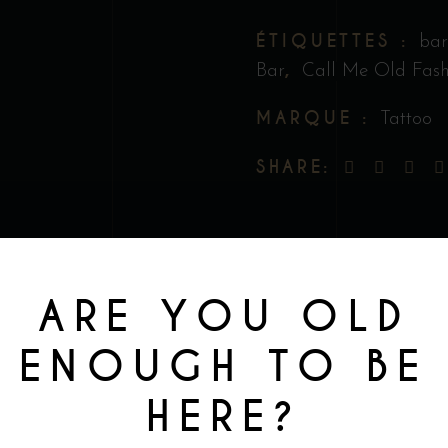
quantity
ÉTIQUETTES :
bar
,
Bar
Call Me Old Fas
MARQUE :
Tattoo
SHARE:
ARE YOU OLD
TION
INFORMATIONS COMPLÉM
ENOUGH TO BE
HIRT – COLLEC
HERE?