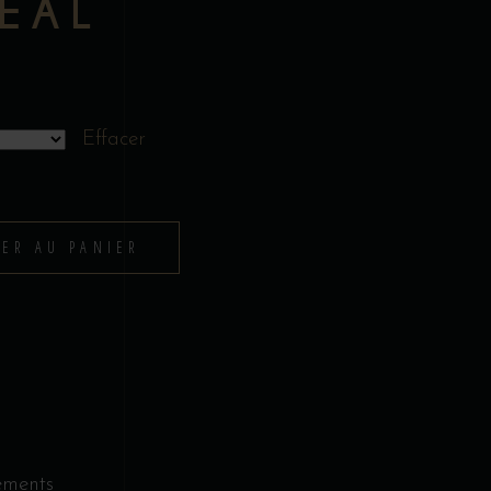
ÉAL
Effacer
TER AU PANIER
ements