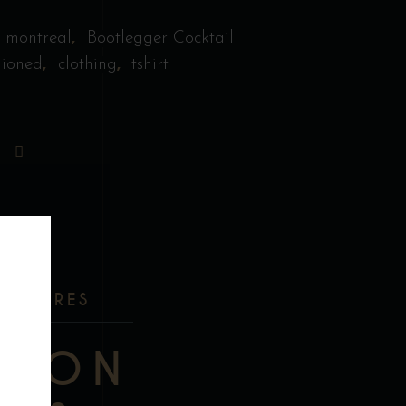
,
 montreal
Bootlegger Cocktail
,
,
hioned
clothing
tshirt
ENTAIRES
TION