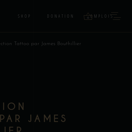
G
SHOP
DONATION
EMPLOIS
0
ection Tattoo par James Bouthillier
products in the cart.
–
TION
PAR JAMES
LIER