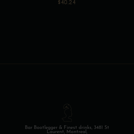
$
40.24
la
page
du
produit
Bar Bootlegger & Finest drinks,
3481 St
Laurent, Montreal,