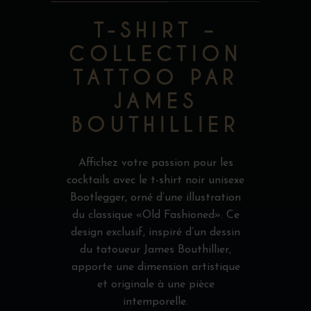
T-SHIRT –
COLLECTION
TATTOO PAR
JAMES
BOUTHILLIER
Affichez votre passion pour les
cocktails avec le t-shirt noir unisexe
Bootlegger, orné d’une illustration
du classique «Old Fashioned». Ce
design exclusif, inspiré d’un dessin
du tatoueur James Bouthillier,
apporte une dimension artistique
et originale à une pièce
intemporelle.