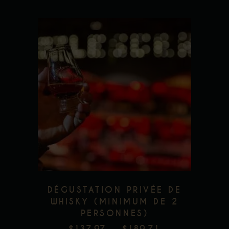
Ce
produit
a
plusieurs
Add to wishlist
variations.
Les
options
peuvent
être
DÉGUSTATION PRIVÉE DE
choisies
WHISKY (MINIMUM DE 2
PERSONNES)
sur