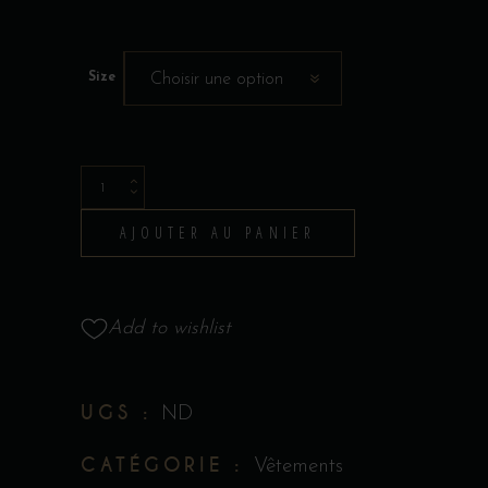
Size
Choisir une option
T-
Shirt
AJOUTER AU PANIER
-
Collection
Tattoo
Add to wishlist
par
James
Bouthillier
UGS :
ND
quantity
CATÉGORIE :
Vêtements