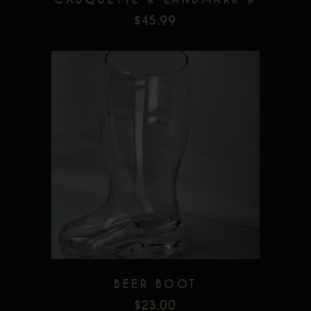
$
45.99
Add to wishlist
BEER BOOT
$
23.00