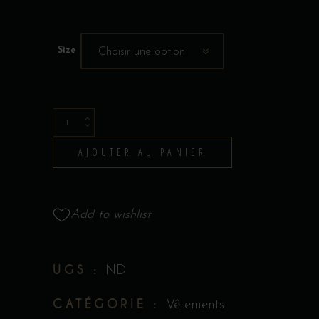
Size
Choisir une option
T-
Shirt
AJOUTER AU PANIER
-
Collection
Tattoo
Add to wishlist
par
James
Bouthillier
UGS :
ND
quantity
CATÉGORIE :
Vêtements