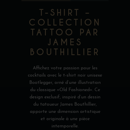
T-SHIRT –
COLLECTION
TATTOO PAR
JAMES
BOUTHILLIER
Affichez votre passion pour les
cocktails avec le t-shirt noir unisexe
Bootlegger, orné d’une illustration
du classique «Old Fashioned». Ce
design exclusif, inspiré d’un dessin
du tatoueur James Bouthillier,
apporte une dimension artistique
et originale à une pièce
intemporelle.