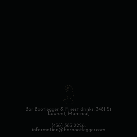
du
produit
Bar Bootlegger & Finest drinks,
3481 St
Laurent, Montreal,
(438) 383-2226,
information@barbootlegger.com