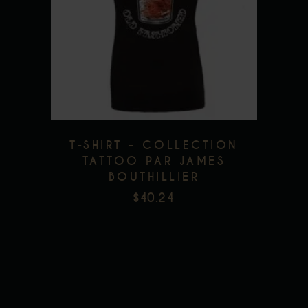
a
plusieurs
Add to wishlist
variations.
Les
options
peuvent
être
T-SHIRT – COLLECTION
choisies
TATTOO PAR JAMES
sur
BOUTHILLIER
la
$
40.24
page
du
produit