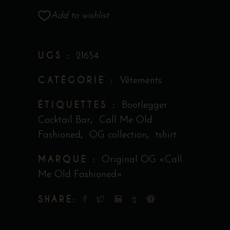
Original
Add to wishlist
«Call
Me
Old
UGS :
21654
Fashioned»
CATÉGORIE :
quantity
Vêtements
ÉTIQUETTES :
Bootlegger
,
Cocktail Bar
Call Me Old
,
,
Fashioned
OG collection
tshirt
MARQUE :
Original OG «Call
Me Old Fashioned»
SHARE: