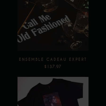
Add to wishlist
ENSEMBLE CADEAU EXPERT
$
137.97
Ce