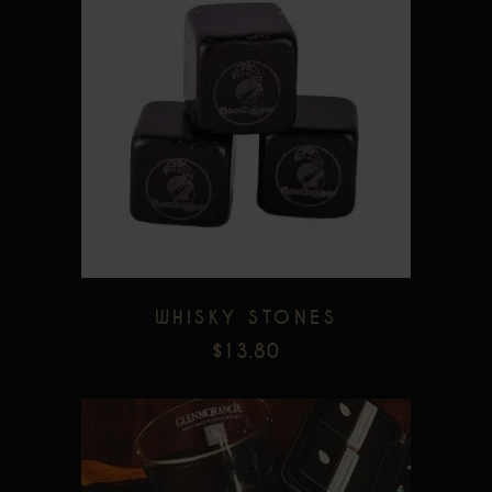
Add to wishlist
WHISKY STONES
$
13.80