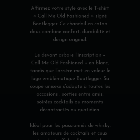
Affirmez votre style avec le T-shirt
« Call Me Old Fashioned » signé
Bootlegger. Ce chandail en coton
doux combine confort, durabilité et
design original.
Le devant arbore l’inscription «
Call Me Old Fashioned » en blanc,
tandis que l’arrière met en valeur le
logo emblématique Bootlegger. Sa
coupe unisexe s’adapte à toutes les
occasions : sorties entre amis,
soirées cocktails ou moments
décontractés au quotidien.
Idéal pour les passionnés de whisky,
les amateurs de cocktails et ceux