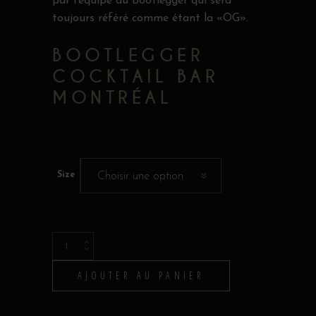
par l’équipe du Bootlegger qui sera
toujours référé comme étant la «OG».
BOOTLEGGER
COCKTAIL BAR
MONTRÉAL
Size
Choisir une option
T-
Shirt
AJOUTER AU PANIER
-
Collection