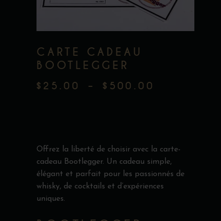
CARTE CADEAU
BOOTLEGGER
$
25.00
–
$
500.00
PLAGE
DE
PRIX :
$25.00
Offrez la liberté de choisir avec la carte-
À
cadeau Bootlegger. Un cadeau simple,
$500.00
élégant et parfait pour les passionnés de
whisky, de cocktails et d’expériences
uniques.