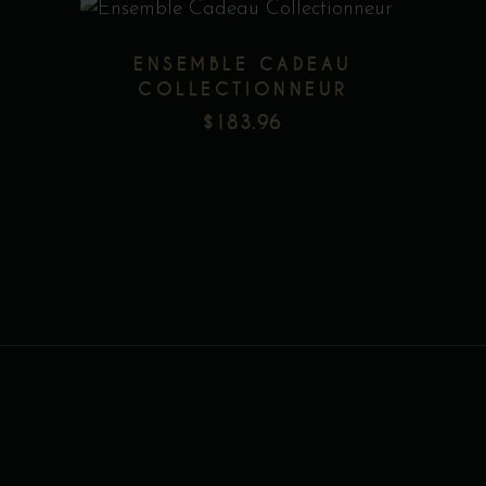
page
du
ENSEMBLE CADEAU
produit
COLLECTIONNEUR
$
183.96
Add to wishlist