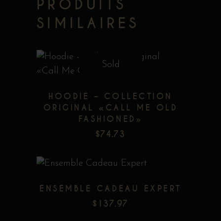
PRODUITS
SIMILAIRES
Sold
Ce
produit
HOODIE – COLLECTION
a
ORIGINAL «CALL ME OLD
plusieurs
FASHIONED»
Add to wishlist
variations.
$
74.73
Les
options
peuvent
être
ENSEMBLE CADEAU EXPERT
choisies
$
137.97
sur