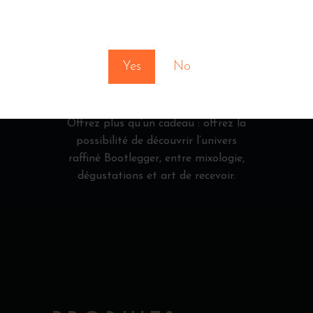
choisir parmi une sélection exclusive
de spiritueux, accessoires et
You must be at least 18 to enter this site
expériences de dégustation.
Yes
No
Flexible, élégante et pratique, elle
s’adapte à toutes les occasions et
garantit de faire plaisir à coup sûr.
Offrez plus qu’un cadeau : offrez la
possibilité de découvrir l’univers
raffiné Bootlegger, entre mixologie,
dégustations et art de recevoir.