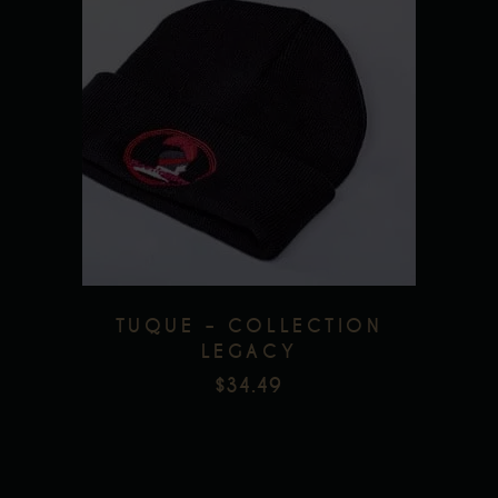
$86.23
produit
À
$155.22
Add to wishlist
TUQUE – COLLECTION
LEGACY
$
34.49