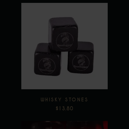
page
du
produit
Add to wishlist
WHISKY STONES
$
13.80