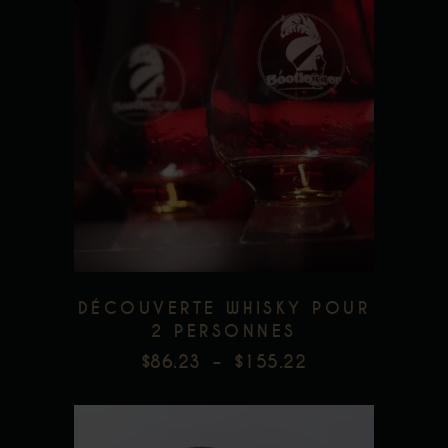
Ce
produit
a
plusieurs
Add to wishlist
variations.
Les
options
peuvent
être
DÉCOUVERTE WHISKY POUR
choisies
2 PERSONNES
sur
$
86.23
–
$
155.22
PLAGE
la
DE
page
PRIX :
du