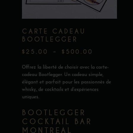
CARTE CADEAU
BOOTLEGGER
$
25.00
–
$
500.00
PLAGE
DE
Offrez la liberté de choisir avec la carte-
PRIX :
cadeau Bootlegger. Un cadeau simple,
élégant et parfait pour les passionnés de
$25.00
whisky, de cocktails et d’expériences
À
uniques.
$500.00
BOOTLEGGER
COCKTAIL BAR
MONTREAL