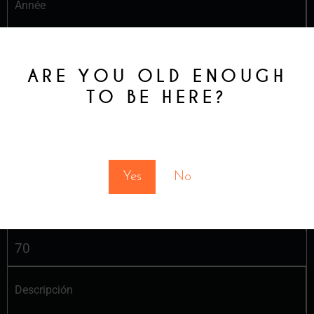
Année
Prix Tester (3 oz)
ARE YOU OLD ENOUGH
TO BE HERE?
Prix VERRE (5OZ)
You must be at least 18 to enter this site
16
Yes
No
Prix BTL
70
Descripción