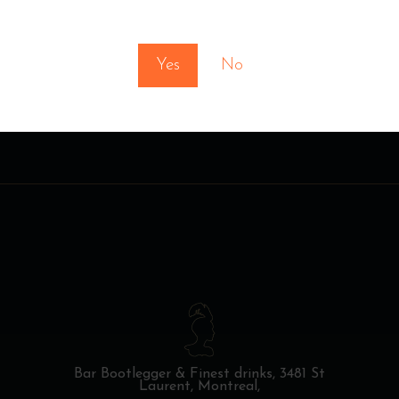
You must be at least 18 to enter this site
Yes
No
Bar Bootlegger & Finest drinks,
3481 St
Laurent, Montreal,