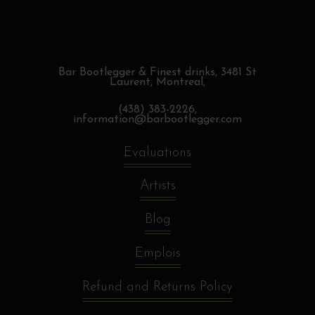
du
produit
Bar Bootlegger & Finest drinks,
3481 St
Laurent, Montreal,
(438) 383-2226,
information@barbootlegger.com
Evaluations
Artists
Blog
Emplois
Refund and Returns Policy