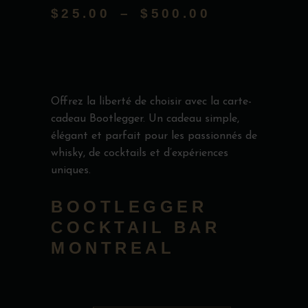
$
25.00
–
$
500.00
PLAGE
DE
PRIX :
$25.00
Offrez la liberté de choisir avec la carte-
À
cadeau Bootlegger. Un cadeau simple,
$500.00
élégant et parfait pour les passionnés de
whisky, de cocktails et d’expériences
uniques.
BOOTLEGGER
COCKTAIL BAR
MONTREAL