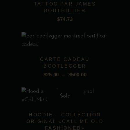
TATTOO PAR JAMES
plusieurs
BOUTHILLIER
Add to wishlist
variations.
$
74.73
Les
options
peuvent
Ce
être
produit
choisies
CARTE CADEAU
a
BOOTLEGGER
sur
plusieurs
$
25.00
–
$
500.00
la
Add to wishlist
variations.
PLAGE
page
Les
DE
du
options
Sold
PRIX :
Ce
produit
peuvent
$25.00
produit
À
être
HOODIE – COLLECTION
a
$500.00
choisies
ORIGINAL «CALL ME OLD
plusieurs
FASHIONED»
sur