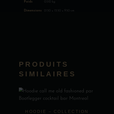
Poids
0.510 kg
Dimensions
21.50 × 13.50 × 9.50 cm
PRODUITS
SIMILAIRES
Ce
produit
HOODIE – COLLECTION
a