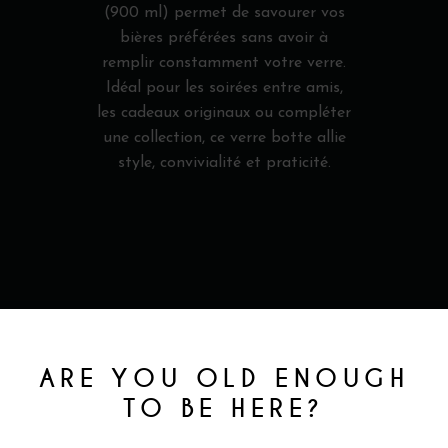
(900 ml) permet de savourer vos
bières préférées sans avoir à
remplir constamment votre verre.
Idéal pour les soirées entre amis,
les cadeaux originaux ou compléter
une collection, ce verre botte allie
style, convivialité et praticité.
ARE YOU OLD ENOUGH
TO BE HERE?
PRODUITS