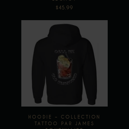
$
45.99
Ce
produit
a
plusieurs
Add to wishlist
variations.
Les
options
peuvent
être
HOODIE – COLLECTION
choisies
TATTOO PAR JAMES