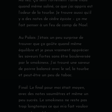
Au nez: Ça sent fortement fumé mais
quand même saliné, ce que j’ai appris est
l’odeur de la tourbe. Je trouve aussi qu’il
y a des notes de cèdre épicée – ça me
fait penser à un feu de camp de Noel.
Au Palais: J’étais un peu surprise de
trouver que ça goûte quand même
équilibre et je peux vraiment apprécier
les saveurs fortes sans être bouleversée
par le smokiness. J’ai trouvé une saveur
de poivre balancé avec le sel, la tourbe
et peut-être un peu de tabac.
Final: Le final pour moi était moyen,
avec des notes saumâtres et même un
peu sucrés. Le smokiness ne reste pas
trop longtemps ce qui m’a fait vouloir