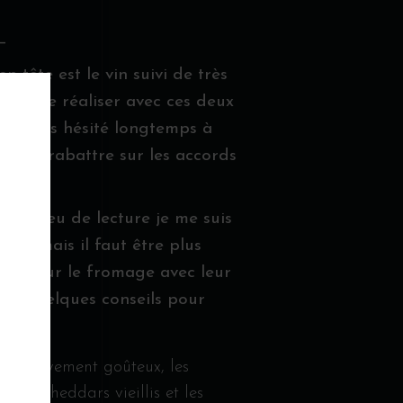
_
tête est le vin suivi de très
sible de réaliser avec ces deux
 n’ai pas hésité longtemps à
ent me rabattre sur les accords
s un peu de lecture je me suis
re, mais il faut être plus
essus sur le fromage avec leur
nez quelques conseils pour
 relativement goûteux, les
 les cheddars vieillis et les