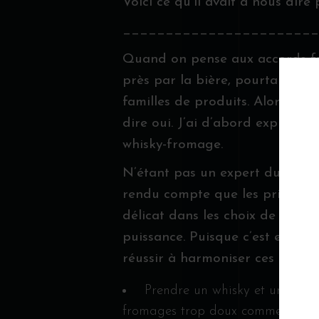
Voici ce qu’il avait à nous dire 
_______________________
Quand on pense aux accords from
près par la bière, pourtant il y
familles de produits. Alors qua
dire oui. J’ai d’abord exploré l
whisky-fromage.
N’étant pas un expert du whisky,
rendu compte que les principes 
délicat dans les choix de whisk
puissance. Puisque c’est encor
réussir à harmoniser ces deux 
Prendre un whisky et un fromag
fromages trop doux comme les tripl