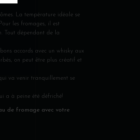
rômes. La température idéale se
Pour les fromages, il est
on. Tout dépendant de la
 bons accords avec un whisky aux
bés, on peut être plus créatif et
ui va venir tranquillement se
ui a à peine été défriché!
eau de fromage avec votre