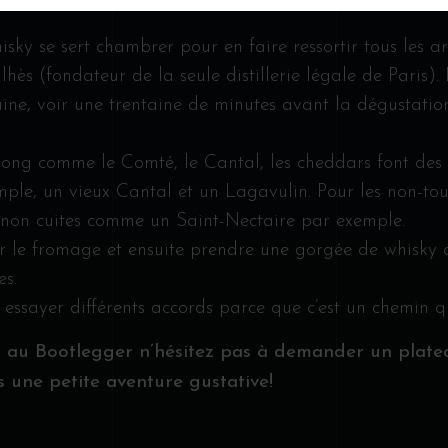
ky se sert chambrer pour en faire ressortir tous les a
ulhès (fondateur de la seule distillerie légale de Paris). 
taine, voir une trentaine de minutes avant la dégustati
 long comme le Comté, le Cantal, les cheddars font des
ple, un vieux Cantal et un Lagavulin. Pour les non-tour
s non cuites comme un Saint-Nectaire par exemple.
r le fromage et ensuite prendre une gorgée de whisky q
s.
à essayer différents accords parce que c’est un chemin q
z au Bootlegger n’hésitez pas à demander un plat
 une petite aventure gustative!