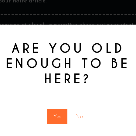
pour notre article.
_____________________________________
age et alcool, la première chose qui nous vient en 
 a tellement de type différents accords qu’il est pos
nd le Bootlegger m’a proposé d’écrire un article je
ARE YOU OLD
e sujet des fromages affinés à l’alcool pour finalem
ENOUGH TO BE
 j’ai dû effectuer des recherches sur le sujet. Aprè
HERE?
de bases restent les mêmes que pour le vin et la biè
y parce qu’ils peuvent plus facilement prendre le d
You must be at least 18 to enter this site
e un accord un peu méconnu, je vais donc vous don
mondes gustatifs!
Yes
No
e d’une puissance similaire. Le whisky étant un alcool
es crème, les fromages frais sont à éviter. On préfèrera