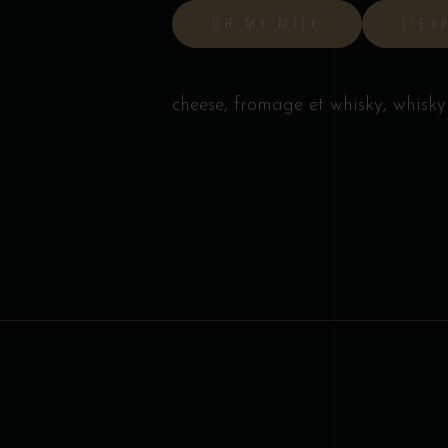
OH MY MILK
L’EX
cheese
,
fromage et whisky
,
whisky