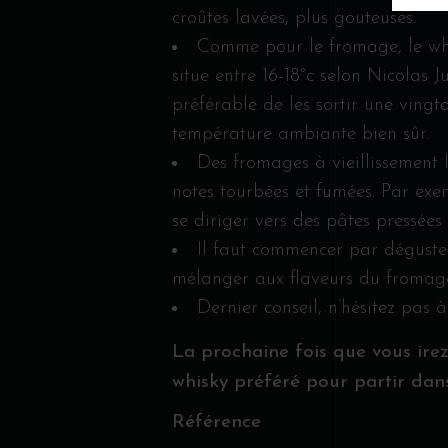
croûtes lavées, plus gouteuses.
Comme pour le fromage, le whis
situe entre 16-18°c selon Nicolas J
préférable de les sortir une ving
température ambiante bien sûr.
Des fromages à vieillissement
notes tourbées et fumées. Par exem
se diriger vers des pâtes pressée
Il faut commencer par déguste
mélanger aux flaveurs du fromage
Dernier conseil, n’hésitez pas 
La prochaine fois que vous ire
whisky préféré pour partir dans
Référence