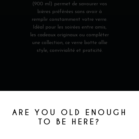
(900 ml) permet de savourer vos
bières préférées sans avoir à
remplir constamment votre verre.
Idéal pour les soirées entre amis,
les cadeaux originaux ou compléter
une collection, ce verre botte allie
style, convivialité et praticité.
ARE YOU OLD ENOUGH
TO BE HERE?
PRODUITS
You must be at least 18 to enter this site