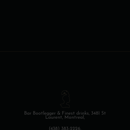
la
DE
PRIX :
page
$86.23
du
À
produit
$171.31
Bar Bootlegger & Finest drinks,
3481 St
Laurent, Montreal,
(438) 383-2226,