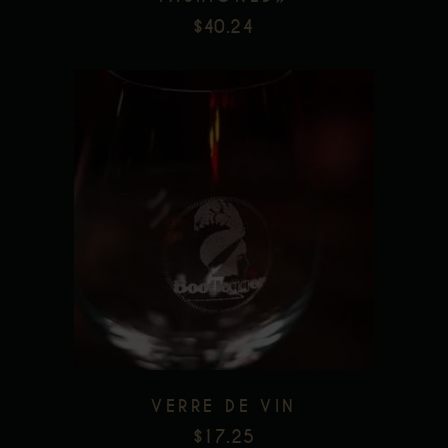
$
40.24
la
page
du
produit
Add to wishlist
VERRE DE VIN
$
17.25