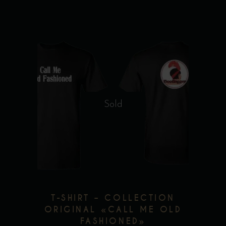
produit
Ce
produit
a
plusieurs
Sold
variations.
Les
options
peuvent
être
choisies
T-SHIRT – COLLECTION
sur
ORIGINAL «CALL ME OLD
la
FASHIONED»