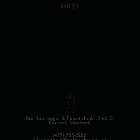
page
$
40.24
du
produit
Bar Bootlegger & Finest drinks,
3481 St
Laurent, Montreal,
(438) 383-2226,
information@barbootlegger.com