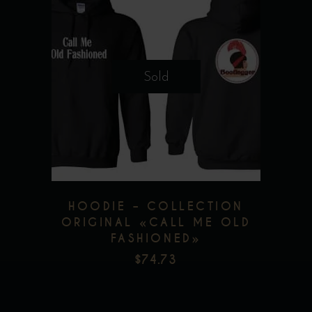
Ce
produit
a
plusieurs
Sold
variations.
Les
options
peuvent
être
choisies
HOODIE – COLLECTION
sur
ORIGINAL «CALL ME OLD
la
FASHIONED»
page
$
74.73
du
produit