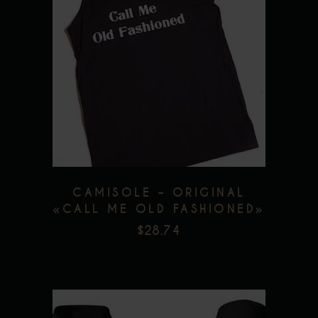
produit
a
plusieurs
variations.
Les
options
peuvent
être
choisies
CAMISOLE – ORIGINAL
sur
«CALL ME OLD FASHIONED»
la
$
28.74
page
du
produit