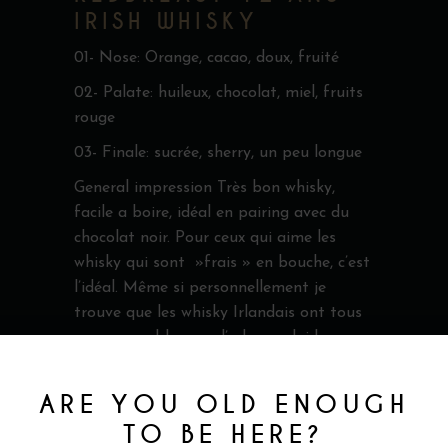
IRISH WHISKY
01- Nose: Orange, cacao, doux, fruité
02- Palate: huileux, chocolat, miel, fruits
rouge
03- Finale: sucrée, sherry, un peu longue
General impression Très bon whisky,
facile a boire, idéal en pairing avec du
chocolat noir. Pour ceux qui aime les
whisky qui sont »frais » en bouche, c’est
l’idéal. Même si personnellement je
trouve que les whisky Irlandais ont tous
une ressemblance a l’odeur, celui-la se
distingue selon moi avec un bon équilibre
de saveur.
ARE YOU OLD ENOUGH
Vincent
TO BE HERE?