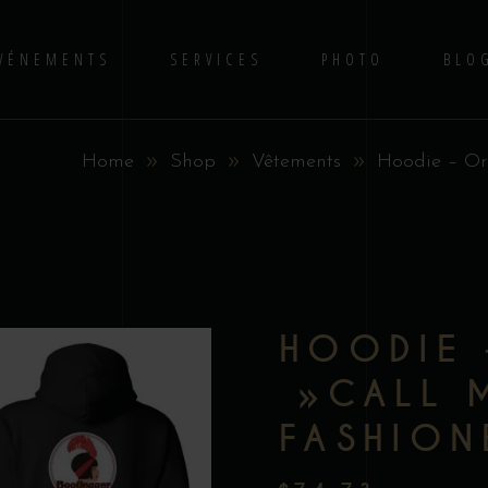
VÉNEMENTS
SERVICES
PHOTO
BLO
Home
Shop
Vêtements
Hoodie – Or
No 
S
HOODIE 
»CALL 
FASHION