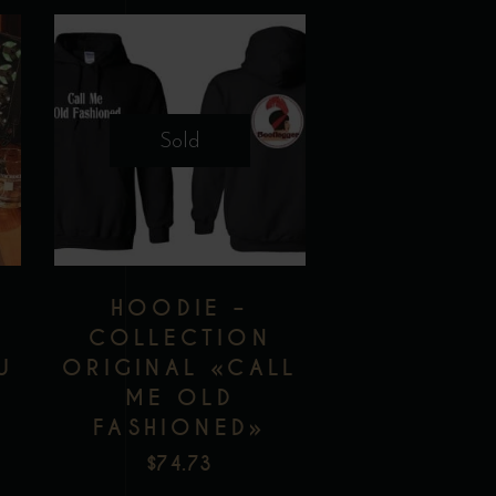
Ce
produit
a
Sold
plusieurs
variations.
Les
Add to wishlist
options
peuvent
HOODIE –
être
COLLECTION
choisies
U
ORIGINAL «CALL
sur
ME OLD
la
FASHIONED»
page
$
74.73
du