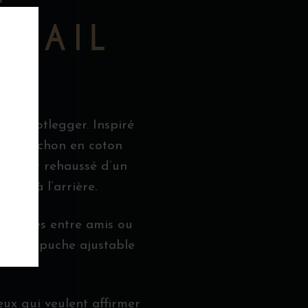
KTAIL
L
gné Bootlegger. Inspiré
 à capuchon en coton
ique est rehaussé d’un
ger à l’arrière.
, soirées entre amis ou
 sa capuche ajustable
eux qui veulent affirmer