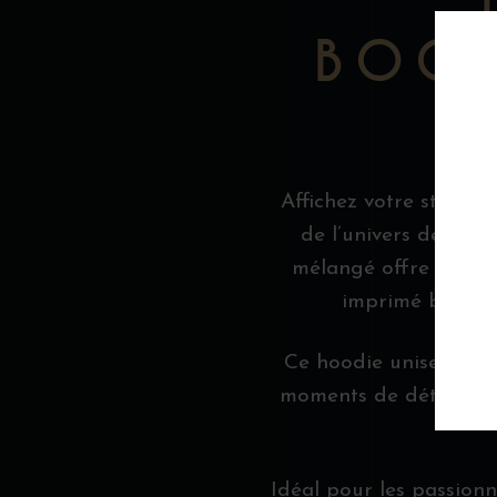
BOOT
Affichez votre style a
de l’univers des sp
mélangé offre confort
imprimé blanc a
Ce hoodie unisexe s’ad
moments de détente à 
Idéal pour les passionn