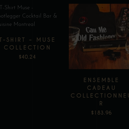
Ce
produit
a
T-SHIRT – MUSE
plusieurs
COLLECTION
variations.
$
40.24
Les
Add to wishlist
Add to wishlist
options
peuvent
ENSEMBLE
être
CADEAU
choisies
COLLECTIONNE
sur
R
la
$
183.96
page
du