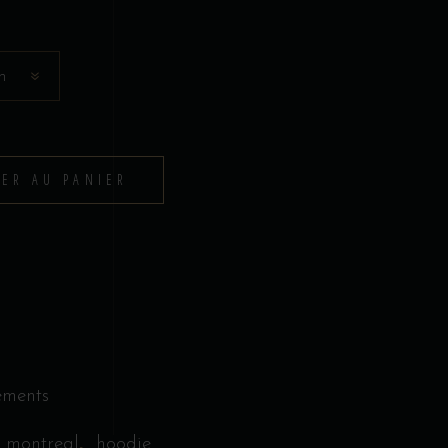
n
TER AU PANIER
ements
,
 montreal
hoodie