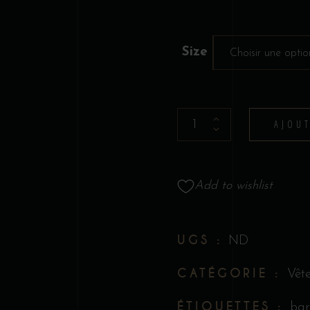
Size
Choisir une optio
Hoodie
AJOU
-
Original
''Call
Add to wishlist
Me
Old
Fashioned''
UGS :
ND
quantity
CATÉGORIE :
Vêt
ÉTIQUETTES :
bar