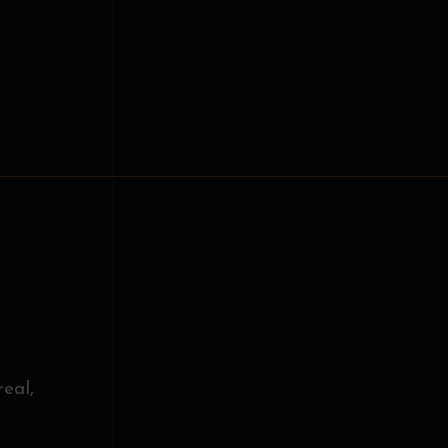
produit
eal,