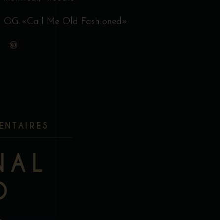
l OG «Call Me Old Fashioned»
ENTAIRES
NAL
D
–