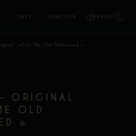
G
SHOP
DONATION
EMPLOIS
0
iginal »Call Me Old Fashioned »
products in the cart.
– ORIGINAL
ME OLD
ED »