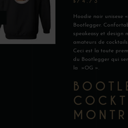
$
74.73
Hoodie noir unisexe 
Bootlegger. Confortable
speakeasy et design m
amateurs de cocktails
Ceci est la toute prem
du Bootlegger qui se
la »OG ».
BOOTL
COCKT
MONTR