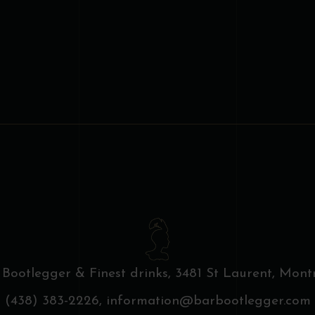
produit
 Bootlegger & Finest drinks,
3481 St Laurent, Montr
(438) 383-2226,
information@barbootlegger.com