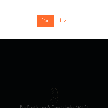
cocktail
,
whisky
You must be at least 18 to enter this site
Yes
No
Bar Bootlegger & Finest drinks,
3481 St