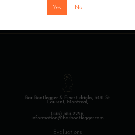
Yes
No
Bar Bootlegger & Finest drinks,
3481 St
Laurent, Montreal,
(438) 383-2226,
information@barbootlegger.com
Evaluations