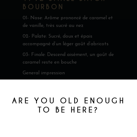
BOURBON
01- Nose: Arôme prononcé de caramel et
de vanille, très sucré au nez
02- Palate: Sucré, doux et épais
accompagné d’un léger goût d’abricots
03- Finale: Descend aisément, un goût de
caramel reste en bouche
General impression
Sunny
ARE YOU OLD ENOUGH
TO BE HERE?
You must be at least 18 to enter this site